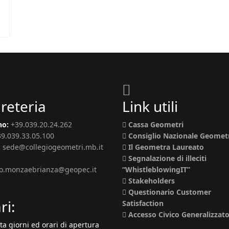
reteria
Link utili
no:
+39.039.20.24.262
Cassa Geometri
39.039.33.05.100
Consiglio Nazionale Geomet
:
sede@collegiogeometri.mb.it
Il Geometra Laureato
Segnalazione di illeciti
io.monzaebrianza@geopec.it
“WhistleblowingIT”
Stakeholders
Questionario Customer
ri:
Satisfaction
Accesso Civico Generalizzat
ta giorni ed orari di apertura